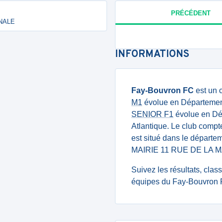
PRÉCÉDENT
ONALE
INFORMATIONS
Fay-Bouvron FC
est un 
M1
évolue en Départementa
SENIOR F1
évolue en Dép
Atlantique. Le club comp
est situé dans le départem
MAIRIE 11 RUE DE LA 
Suivez les résultats, cla
équipes du Fay-Bouvron F