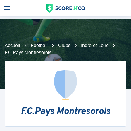
Accueil
Football
Clubs
Indre-et-Loire
F.C.Pays Montresorois
F.C.Pays Montresorois