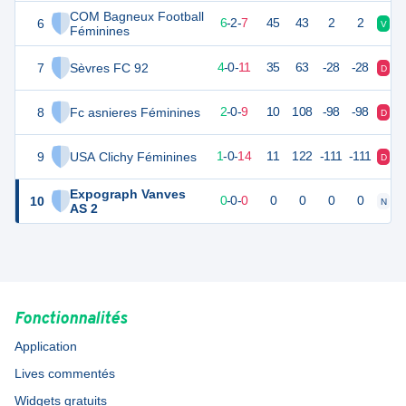
COM Bagneux Football
6
18
16
6
-
2
-
7
45
43
2
2
V
V
Féminines
7
Sèvres FC 92
11
16
4
-
0
-
11
35
63
-28
-28
D
D
8
Fc asnieres Féminines
1
16
2
-
0
-
9
10
108
-98
-98
D
D
9
USA Clichy Féminines
1
16
1
-
0
-
14
11
122
-111
-111
D
D
Expograph Vanves
10
0
0
0
-
0
-
0
0
0
0
0
N
N
AS 2
Fonctionnalités
Application
Lives commentés
Widgets gratuits