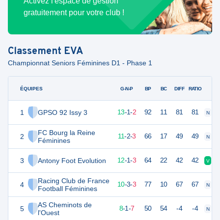
Activez l'espace de gestion
gratuitement pour votre club !
Classement
EVA
Championnat Seniors Féminines D1 - Phase 1
ÉQUIPES
PTS
JO
G-N-P
BP
BC
DIFF
RATIO
1
GPSO 92 Issy 3
39
16
13
-
1
-
2
92
11
81
81
N
V
FC Bourg la Reine
2
35
16
11
-
2
-
3
66
17
49
49
N
V
Féminines
3
Antony Foot Evolution
35
16
12
-
1
-
3
64
22
42
42
V
N
Racing Club de France
4
33
16
10
-
3
-
3
77
10
67
67
N
N
Football Féminines
AS Cheminots de
5
25
16
8
-
1
-
7
50
54
-4
-4
N
D
l'Ouest