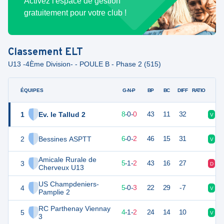
Activez l'espace de gestion
gratuitement pour votre club !
Classement
ELT
U13 -4Ème Division- - POULE B - Phase 2 (515)
ÉQUIPES
PTS
JO
G-N-P
BP
BC
DIFF
RATIO
1
Ev. le Tallud 2
24
8
8
-
0
-
0
43
11
32
V
V
2
Bessines ASPTT
18
8
6
-
0
-
2
46
15
31
V
V
Amicale Rurale de
3
16
8
5
-
1
-
2
43
16
27
D
D
Cherveux U13
US Champdeniers-
4
15
8
5
-
0
-
3
22
29
-7
V
V
Pamplie 2
RC Parthenay Viennay
5
12
8
4
-
1
-
2
24
14
10
V
N
3