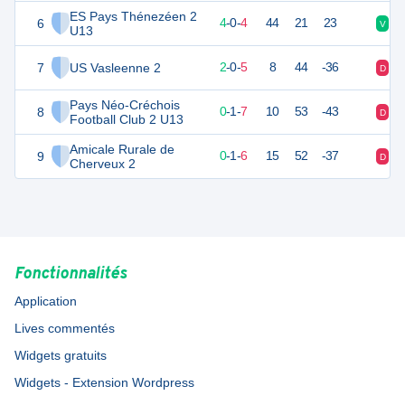
ES Pays Thénezéen 2
6
12
8
4
-
0
-
4
44
21
23
V
D
U13
7
US Vasleenne 2
5
8
2
-
0
-
5
8
44
-36
D
D
Pays Néo-Créchois
8
1
8
0
-
1
-
7
10
53
-43
D
D
Football Club 2 U13
Amicale Rurale de
9
0
8
0
-
1
-
6
15
52
-37
D
D
Cherveux 2
Fonctionnalités
Application
Lives commentés
Widgets gratuits
Widgets - Extension Wordpress