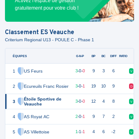
Activez l'espace de gestion
gratuitement pour votre club !
Classement
ES Veauche
Criterium Regional U13 - POULE C - Phase 1
ÉQUIPES
PTS
JO
G-N-P
BP
BC
DIFF
RATIO
1
US Feurs
9
3
3
-
0
-
0
9
3
6
V
V
2
Ecureuils Franc Rosier
9
4
3
-
0
-
1
19
10
9
D
V
Étoile Sportive de
3
9
3
3
-
0
-
0
12
4
8
V
D
Veauche
4
AS Royat AC
6
3
2
-
0
-
1
9
7
2
V
D
5
AS Villettoise
4
3
1
-
1
-
1
4
6
-2
V
D