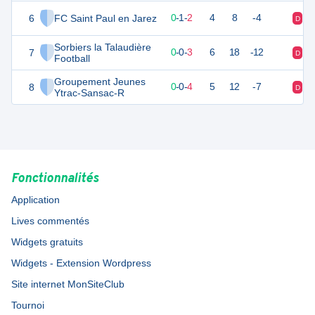
6
FC Saint Paul en Jarez
1
3
0
-
1
-
2
4
8
-4
D
V
Sorbiers la Talaudière
7
0
3
0
-
0
-
3
6
18
-12
D
D
Football
Groupement Jeunes
8
0
4
0
-
0
-
4
5
12
-7
D
V
Ytrac-Sansac-R
Fonctionnalités
Application
Lives commentés
Widgets gratuits
Widgets - Extension Wordpress
Site internet MonSiteClub
Tournoi