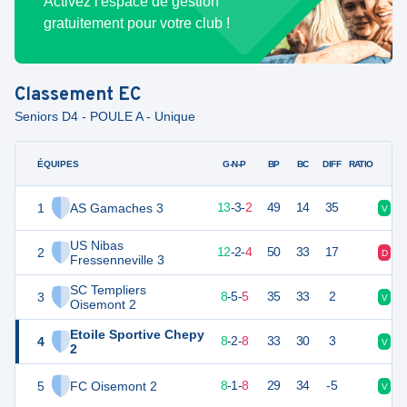
Activez l'espace de gestion
gratuitement pour votre club !
Classement
EC
Seniors D4 - POULE A - Unique
ÉQUIPES
PTS
JO
G-N-P
BP
BC
DIFF
RATIO
1
AS Gamaches 3
42
18
13
-
3
-
2
49
14
35
V
V
US Nibas
2
38
18
12
-
2
-
4
50
33
17
D
V
Fressenneville 3
SC Templiers
3
29
18
8
-
5
-
5
35
33
2
V
D
Oisemont 2
Etoile Sportive Chepy
4
26
18
8
-
2
-
8
33
30
3
V
V
2
5
FC Oisemont 2
25
17
8
-
1
-
8
29
34
-5
V
V