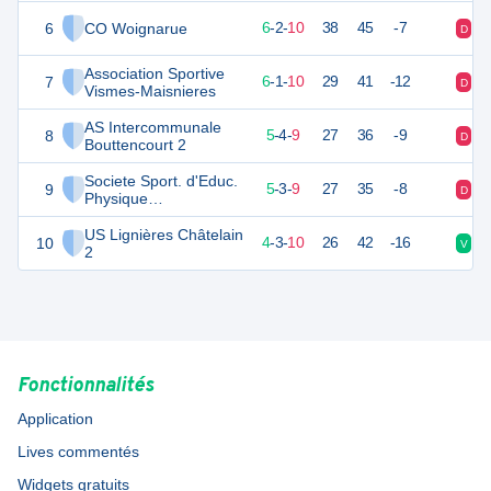
6
CO Woignarue
20
18
6
-
2
-
10
38
45
-7
D
D
Association Sportive
7
19
17
6
-
1
-
10
29
41
-12
D
V
Vismes-Maisnieres
AS Intercommunale
8
19
18
5
-
4
-
9
27
36
-9
D
D
Bouttencourt 2
Societe Sport. d'Educ.
9
18
17
5
-
3
-
9
27
35
-8
D
D
Physique
Martainneville
US Lignières Châtelain
10
15
17
4
-
3
-
10
26
42
-16
V
D
2
Fonctionnalités
Application
Lives commentés
Widgets gratuits