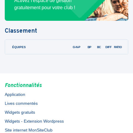
Activez l'espace de gestion
gratuitement pour votre club !
Classement
ÉQUIPES
PTS
JO
G-N-P
BP
BC
DIFF
RATIO
Fonctionnalités
Application
Lives commentés
Widgets gratuits
Widgets - Extension Wordpress
Site internet MonSiteClub