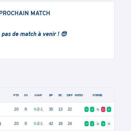
PROCHAIN MATCH
 pas de match à venir ! 😎
PTS
JO
G-N-P
BP
BC
DIFF
RATIO
FORME
20
9
6
-
2
-
1
35
13
22
V
V
N
D
V
4
20
9
6
-
2
-
1
42
18
24
V
V
N
V
N