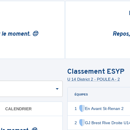
r le moment. 😔
Repos,
Classement
ESYP
U 14 District 2 - POULE A - 2
ÉQUIPES
1
En Avant St-Renan 2
CALENDRIER
2
GJ Brest Rive Droite U1