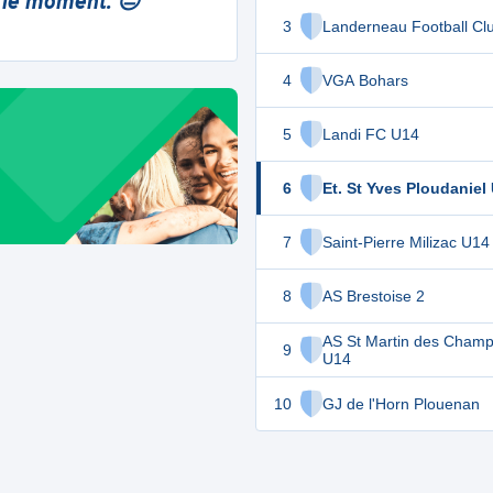
 le moment. 😔
3
Landerneau Football Cl
4
VGA Bohars
5
Landi FC U14
6
Et. St Yves Ploudaniel
7
Saint-Pierre Milizac U14
8
AS Brestoise 2
AS St Martin des Champ
9
U14
10
GJ de l'Horn Plouenan