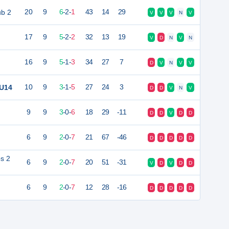
ub 2
20
9
6
-
2
-
1
43
14
29
V
V
V
N
V
17
9
5
-
2
-
2
32
13
19
V
D
N
V
N
16
9
5
-
1
-
3
34
27
7
D
V
N
V
V
 U14
10
9
3
-
1
-
5
27
24
3
D
D
V
N
V
9
9
3
-
0
-
6
18
29
-11
D
D
V
D
D
6
9
2
-
0
-
7
21
67
-46
D
D
D
D
D
s 2
6
9
2
-
0
-
7
20
51
-31
V
D
V
D
D
6
9
2
-
0
-
7
12
28
-16
D
D
D
D
D