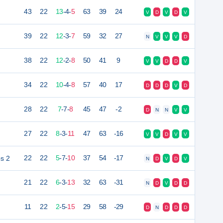
43
22
13
-
4
-
5
63
39
24
V
D
V
D
V
39
22
12
-
3
-
7
59
32
27
N
V
V
V
D
38
22
12
-
2
-
8
50
41
9
V
V
D
D
V
34
22
10
-
4
-
8
57
40
17
D
D
D
V
D
28
22
7
-
7
-
8
45
47
-2
D
N
N
V
V
27
22
8
-
3
-
11
47
63
-16
V
V
D
V
V
s 2
22
22
5
-
7
-
10
37
54
-17
N
D
V
D
V
21
22
6
-
3
-
13
32
63
-31
N
D
V
D
D
11
22
2
-
5
-
15
29
58
-29
D
N
D
D
D