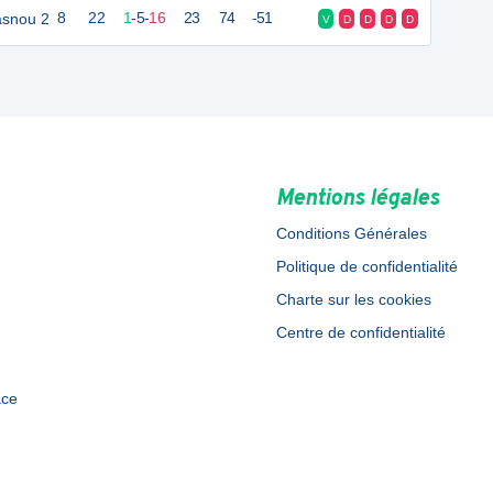
asnou 2
8
22
1
-
5
-
16
23
74
-51
V
D
D
D
D
Mentions légales
Conditions Générales
Politique de confidentialité
Charte sur les cookies
Centre de confidentialité
ace