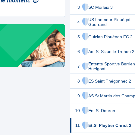
 le moment. 😔
3
SC Morlaix 3
US Lanmeur Plouégat
4
Guerrand
5
Guiclan Plouénan FC 2
6
Am.S. Sizun le Trehou 2
Entente Sportive Berrien
7
Huelgoat
8
ES Saint Thégonnec 2
9
AS St Martin des Champ
10
Ent.S. Douron
11
Et.S. Pleyber Christ 2