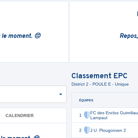
r le moment. 😔
Repos,
Classement
EPC
District 2 - POULE E - Unique
ÉQUIPES
FC des Enclos Guimiliau
1
CALENDRIER
Lampaul
2
J.U. Plougonven 2