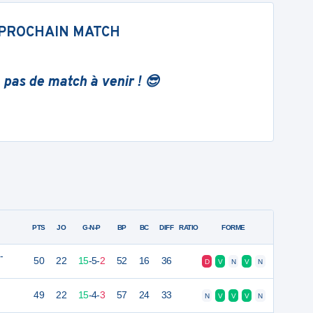
PROCHAIN MATCH
 pas de match à venir ! 😎
PTS
JO
G-N-P
BP
BC
DIFF
RATIO
FORME
-
50
22
15
-
5
-
2
52
16
36
D
V
N
V
N
49
22
15
-
4
-
3
57
24
33
N
V
V
V
N