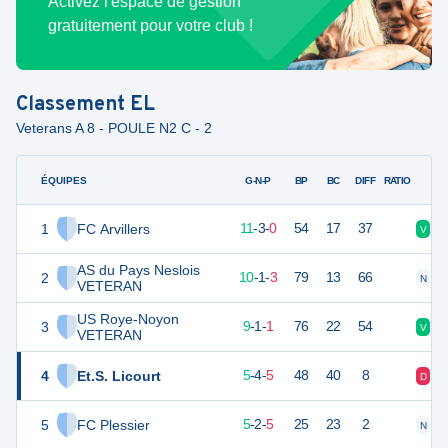
Activez l'espace de gestion
gratuitement pour votre club !
Classement
EL
Veterans A 8 - POULE N2 C - 2
ÉQUIPES
PTS
JO
G-N-P
BP
BC
DIFF
RATIO
1
FC Arvillers
36
14
11
-
3
-
0
54
17
37
V
V
AS du Pays Neslois
2
31
14
10
-
1
-
3
79
13
66
N
V
VETERAN
US Roye-Noyon
3
25
14
9
-
1
-
1
76
22
54
V
V
VETERAN
4
Et.S. Licourt
19
14
5
-
4
-
5
48
40
8
D
N
5
FC Plessier
14
13
5
-
2
-
5
25
23
2
N
D