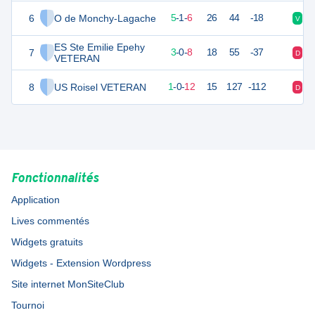
6
O de Monchy-Lagache
14
14
5
-
1
-
6
26
44
-18
V
D
ES Ste Emilie Epehy
7
7
13
3
-
0
-
8
18
55
-37
D
D
VETERAN
8
US Roisel VETERAN
2
14
1
-
0
-
12
15
127
-112
D
D
Fonctionnalités
Application
Lives commentés
Widgets gratuits
Widgets - Extension Wordpress
Site internet MonSiteClub
Tournoi