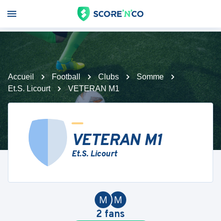
Accueil
Football
Clubs
Somme
Et.S. Licourt
VETERAN M1
VETERAN M1
Et.S. Licourt
M
M
2
fans