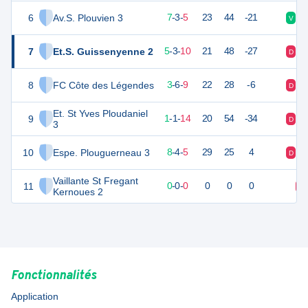
6
Av.S. Plouvien 3
21
18
7
-
3
-
5
23
44
-21
V
V
7
Et.S. Guissenyenne 2
18
18
5
-
3
-
10
21
48
-27
D
D
8
FC Côte des Légendes
15
18
3
-
6
-
9
22
28
-6
D
N
Et. St Yves Ploudaniel
9
2
18
1
-
1
-
14
20
54
-34
D
D
3
10
Espe. Plouguerneau 3
27
18
8
-
4
-
5
29
25
4
D
V
Vaillante St Fregant
11
0
0
0
-
0
-
0
0
0
0
D
Kernoues 2
Fonctionnalités
Application