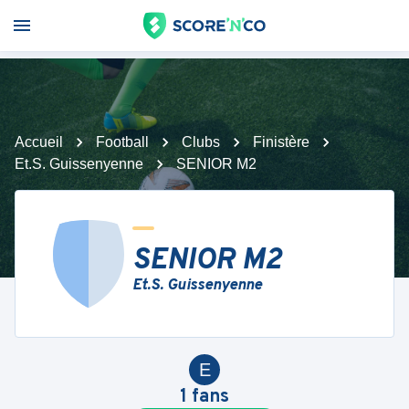
Accueil
Football
Clubs
Finistère
Et.S. Guissenyenne
SENIOR M2
SENIOR M2
Et.S. Guissenyenne
E
1
fans