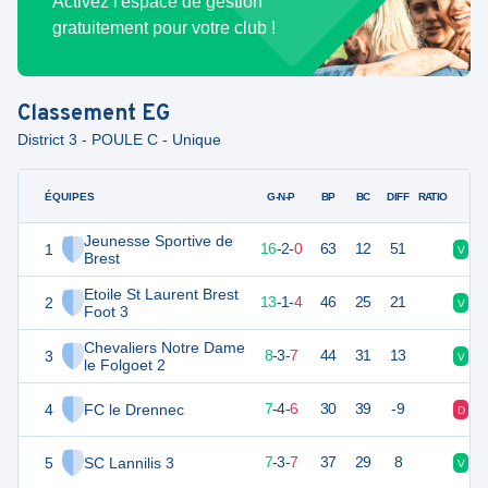
Activez l'espace de gestion
gratuitement pour votre club !
Classement
EG
District 3 - POULE C - Unique
ÉQUIPES
PTS
JO
G-N-P
BP
BC
DIFF
RATIO
Jeunesse Sportive de
1
50
18
16
-
2
-
0
63
12
51
V
V
Brest
Etoile St Laurent Brest
2
40
18
13
-
1
-
4
46
25
21
V
D
Foot 3
Chevaliers Notre Dame
3
27
18
8
-
3
-
7
44
31
13
V
V
le Folgoet 2
4
FC le Drennec
24
18
7
-
4
-
6
30
39
-9
D
N
5
SC Lannilis 3
23
18
7
-
3
-
7
37
29
8
V
D