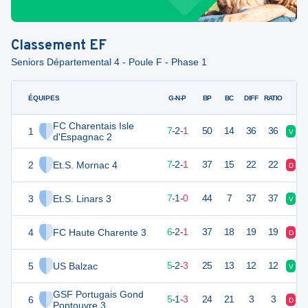
Classement
EF
Seniors Départemental 4 - Poule F - Phase 1
ÉQUIPES
PTS
JO
G-N-P
BP
BC
DIFF
RATIO
FC Charentais Isle
1
23
10
7
-
2
-
1
50
14
36
36
V
V
d'Espagnac 2
2
Et.S. Mornac 4
23
10
7
-
2
-
1
37
15
22
22
D
V
3
Et.S. Linars 3
22
8
7
-
1
-
0
44
7
37
37
V
V
4
FC Haute Charente 3
20
9
6
-
2
-
1
37
18
19
19
D
N
5
US Balzac
17
10
5
-
2
-
3
25
13
12
12
V
D
GSF Portugais Gond
6
16
9
5
-
1
-
3
24
21
3
3
D
D
Pontouvre 3