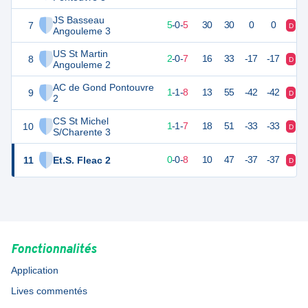
JS Basseau
7
15
10
5
-
0
-
5
30
30
0
0
D
V
Angouleme 3
US St Martin
8
6
9
2
-
0
-
7
16
33
-17
-17
D
D
Angouleme 2
AC de Gond Pontouvre
9
4
10
1
-
1
-
8
13
55
-42
-42
D
D
2
CS St Michel
10
3
10
1
-
1
-
7
18
51
-33
-33
D
N
S/Charente 3
11
Et.S. Fleac 2
-1
9
0
-
0
-
8
10
47
-37
-37
D
D
Fonctionnalités
Application
Lives commentés