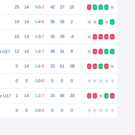
25
14
9
-
3
-
2
42
27
15
D
V
V
V
N
19
14
5
-
4
-
5
35
33
2
N
N
V
N
V
15
14
4
-
3
-
7
25
29
-4
N
D
D
D
D
et U17
12
14
5
-
2
-
7
39
31
8
N
D
D
V
V
0
14
2
-
1
-
9
23
61
-38
D
D
V
D
N
0
0
0
-
0
-
0
0
0
0
?
?
?
?
?
is U17
1
14
1
-
2
-
7
23
56
-33
D
D
N
V
D
0
0
0
-
0
-
0
0
0
0
?
?
?
?
?