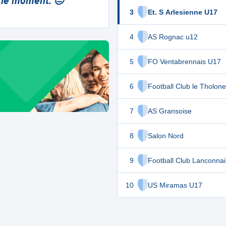
 le moment. 😔
3
Et. S Arlesienne U17
4
AS Rognac u12
5
FO Ventabrennais U17
6
Football Club le Tholon
7
AS Gransoise
8
Salon Nord
9
Football Club Lanconna
10
US Miramas U17