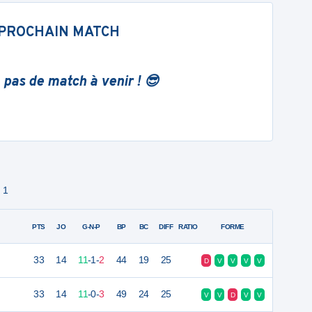
PROCHAIN MATCH
 pas de match à venir ! 😎
 1
PTS
JO
G-N-P
BP
BC
DIFF
RATIO
FORME
33
14
11
-
1
-
2
44
19
25
D
V
V
V
V
33
14
11
-
0
-
3
49
24
25
V
V
D
V
V