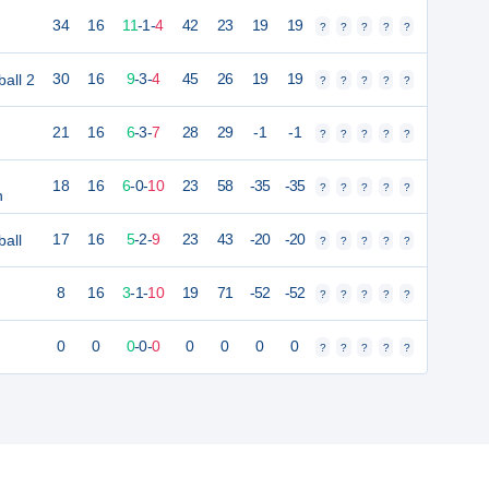
34
16
11
-
1
-
4
42
23
19
19
?
?
?
?
?
all 2
30
16
9
-
3
-
4
45
26
19
19
?
?
?
?
?
21
16
6
-
3
-
7
28
29
-1
-1
?
?
?
?
?
18
16
6
-
0
-
10
23
58
-35
-35
?
?
?
?
?
n
all
17
16
5
-
2
-
9
23
43
-20
-20
?
?
?
?
?
8
16
3
-
1
-
10
19
71
-52
-52
?
?
?
?
?
0
0
0
-
0
-
0
0
0
0
0
?
?
?
?
?