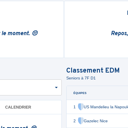
r le moment. 😔
Repos,
Classement
EDM
Seniors à 7F D1
ÉQUIPES
1
US Mandelieu la Napoul
CALENDRIER
2
Gazelec Nice