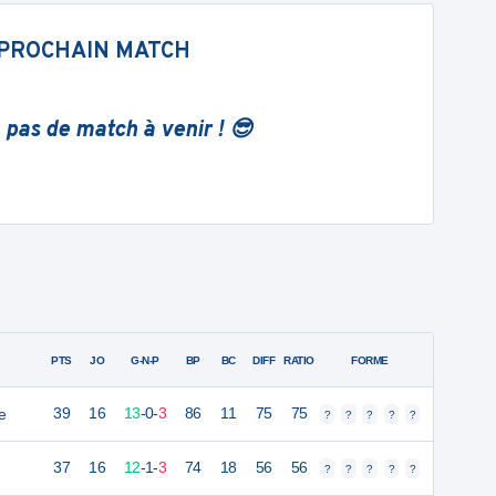
PROCHAIN MATCH
 pas de match à venir ! 😎
PTS
JO
G-N-P
BP
BC
DIFF
RATIO
FORME
e
39
16
13
-
0
-
3
86
11
75
75
?
?
?
?
?
37
16
12
-
1
-
3
74
18
56
56
?
?
?
?
?