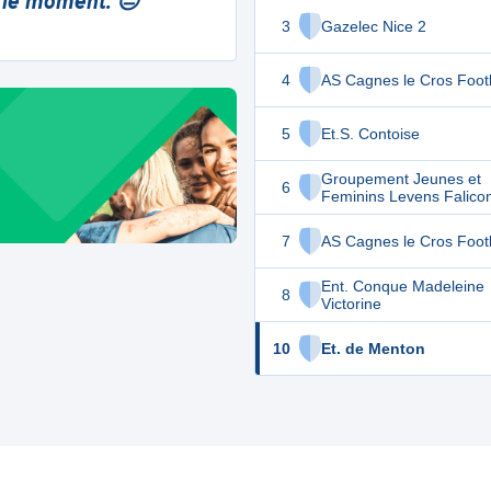
 le moment. 😔
3
Gazelec Nice 2
4
AS Cagnes le Cros Footb
5
Et.S. Contoise
Groupement Jeunes et
6
Feminins Levens Falico
7
AS Cagnes le Cros Footb
Ent. Conque Madeleine
8
Victorine
10
Et. de Menton