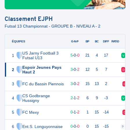
Classement
EJPH
Futsal 13 Championnat - GROUPE B - NIVEAU A - 2
ÉQUIPES
PTS
JO
G-N-P
BP
BC
DIFF
RATIO
US Jarny Football 3
1
20
5
5
-
0
-
0
21
4
17
V
Futsal U13
Espoir Jeunes Pays
2
14
5
3
-
0
-
2
12
5
7
D
Haut 2
3
FC du Bassin Piennois
14
5
3
-
0
-
2
15
13
2
D
CS Godbrange
4
12
5
2
-
1
-
2
6
9
-3
V
Hussigny
5
FC Mexy
2
5
0
-
1
-
2
1
15
-14
D
6
Ent.S. Longuyonnaise
-5
5
0
-
0
-
0
0
15
-15
?
?