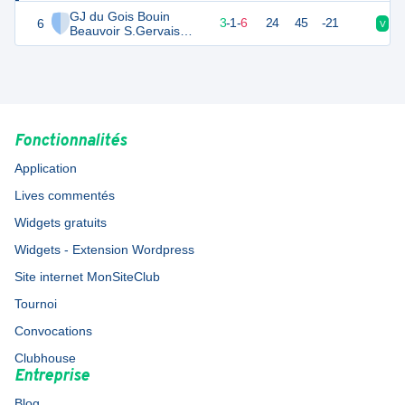
GJ du Gois Bouin
6
10
10
3
-
1
-
6
24
45
-21
V
D
Beauvoir S.Gervais
U13
Fonctionnalités
Application
Lives commentés
Widgets gratuits
Widgets - Extension Wordpress
Site internet MonSiteClub
Tournoi
Convocations
Clubhouse
Entreprise
Blog