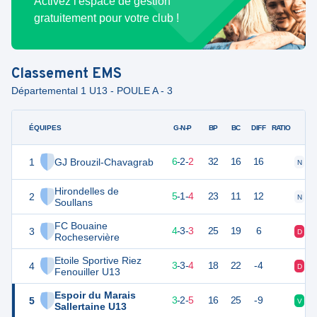
Activez l'espace de gestion
gratuitement pour votre club !
Classement
EMS
Départemental 1 U13 - POULE A - 3
ÉQUIPES
PTS
JO
G-N-P
BP
BC
DIFF
RATIO
1
GJ Brouzil-Chavagrab
20
10
6
-
2
-
2
32
16
16
N
V
Hirondelles de
2
16
10
5
-
1
-
4
23
11
12
N
V
Soullans
FC Bouaine
3
15
10
4
-
3
-
3
25
19
6
D
N
Rocheservière
Etoile Sportive Riez
4
12
10
3
-
3
-
4
18
22
-4
D
D
Fenouiller U13
Espoir du Marais
5
11
10
3
-
2
-
5
16
25
-9
V
D
Sallertaine U13