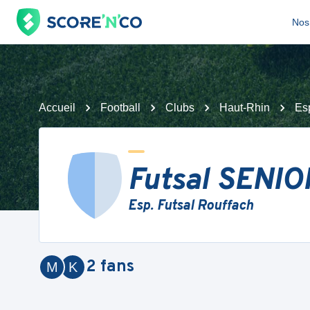
Nos 
Accueil
Football
Clubs
Haut-Rhin
Es
Futsal SENIO
Esp. Futsal Rouffach
2
fans
M
K