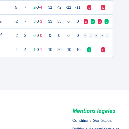
5
7
2
-
0
-
4
31
42
-11
-11
D
D
x
-2
7
3
-
0
-
3
33
33
0
0
D
V
D
V
tz
-2
2
0
-
0
-
0
0
0
0
0
?
?
?
?
?
-4
4
1
-
0
-
1
10
20
-10
-10
V
D
Mentions légales
Conditions Générales