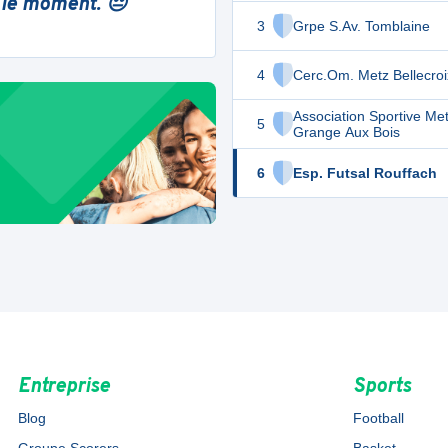
 le moment. 😔
3
Grpe S.Av. Tomblaine
4
Cerc.Om. Metz Bellecroi
Association Sportive Me
5
Grange Aux Bois
6
Esp. Futsal Rouffach
Entreprise
Sports
Blog
Football