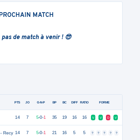
PROCHAIN MATCH
 pas de match à venir ! 😎
PTS
JO
G-N-P
BP
BC
DIFF
RATIO
FORME
14
7
5
-
0
-
1
35
19
16
16
V
V
D
V
 - Recy
14
7
5
-
0
-
1
21
16
5
5
?
?
?
?
?