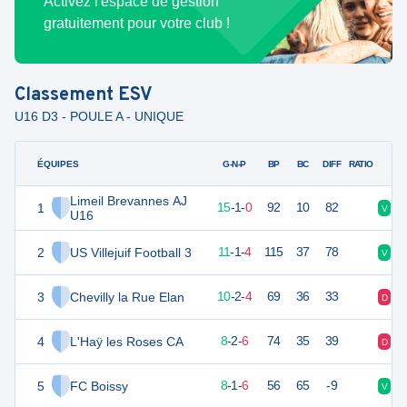
Activez l'espace de gestion
gratuitement pour votre club !
Classement
ESV
U16 D3 - POULE A - UNIQUE
ÉQUIPES
PTS
JO
G-N-P
BP
BC
DIFF
RATIO
Limeil Brevannes AJ
1
46
16
15
-
1
-
0
92
10
82
V
V
U16
2
US Villejuif Football 3
34
16
11
-
1
-
4
115
37
78
V
V
3
Chevilly la Rue Elan
32
16
10
-
2
-
4
69
36
33
D
V
4
L'Haÿ les Roses CA
26
16
8
-
2
-
6
74
35
39
D
V
5
FC Boissy
24
16
8
-
1
-
6
56
65
-9
V
D