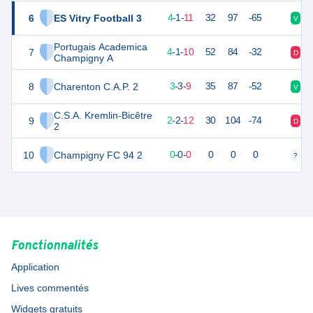
6
ES Vitry Football 3
13
16
4
-
1
-
11
32
97
-65
V
D
Portugais Academica
7
12
16
4
-
1
-
10
52
84
-32
D
D
Champigny A
8
Charenton C.A.P. 2
11
16
3
-
3
-
9
35
87
-52
V
D
C.S.A. Kremlin-Bicêtre
9
8
16
2
-
2
-
12
30
104
-74
D
D
2
10
Champigny FC 94 2
0
0
0
-
0
-
0
0
0
0
?
?
Fonctionnalités
Application
Lives commentés
Widgets gratuits