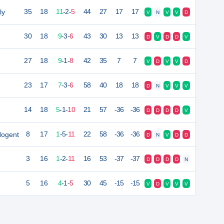
ly
35
18
11
-
2
-
5
44
27
17
17
V
N
V
V
D
30
18
9
-
3
-
6
43
30
13
13
D
V
D
D
V
27
18
9
-
1
-
8
42
35
7
7
V
D
V
V
D
23
17
7
-
3
-
6
58
40
18
18
D
N
V
V
V
14
18
5
-
1
-
10
21
57
-36
-36
D
D
D
D
V
Nogent
8
17
1
-
5
-
11
22
58
-36
-36
D
N
V
D
D
3
16
1
-
2
-
11
16
53
-37
-37
D
D
D
D
N
5
16
4
-
1
-
5
30
45
-15
-15
V
D
V
V
V