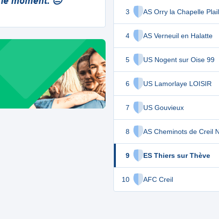
 le moment. 😔
3
AS Orry la Chapelle Plail
4
AS Verneuil en Halatte
5
US Nogent sur Oise 99
6
US Lamorlaye LOISIR
7
US Gouvieux
8
AS Cheminots de Creil 
9
ES Thiers sur Thève
10
AFC Creil