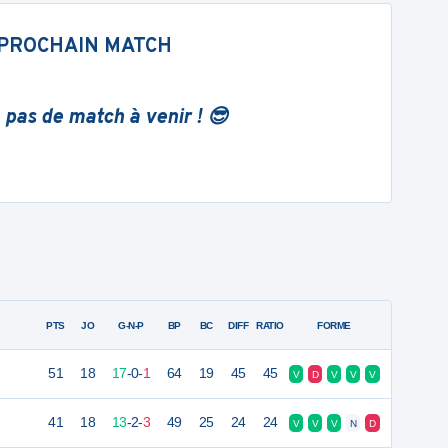
PROCHAIN MATCH
 pas de match à venir ! 😎
PTS
JO
G-N-P
BP
BC
DIFF
RATIO
FORME
51
18
17
-
0
-
1
64
19
45
45
V
D
V
V
V
41
18
13
-
2
-
3
49
25
24
24
V
V
V
N
D