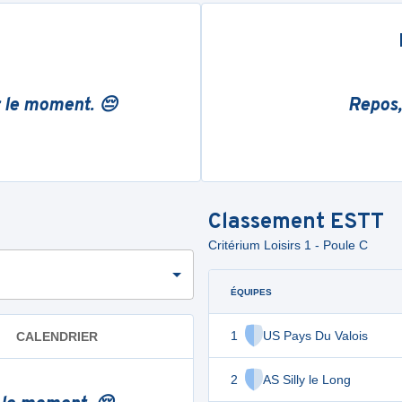
r le moment. 😔
Repos,
Classement
ESTT
Critérium Loisirs 1 - Poule C
ÉQUIPES
1
US Pays Du Valois
CALENDRIER
2
AS Silly le Long