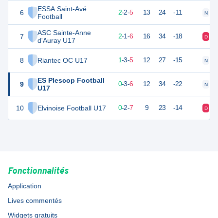
ESSA Saint-Avé
6
8
9
2
-
2
-
5
13
24
-11
N
D
Football
ASC Sainte-Anne
7
7
9
2
-
1
-
6
16
34
-18
D
D
d'Auray U17
8
Riantec OC U17
6
9
1
-
3
-
5
12
27
-15
N
D
ES Plescop Football
9
3
9
0
-
3
-
6
12
34
-22
N
N
U17
10
Elvinoise Football U17
2
9
0
-
2
-
7
9
23
-14
D
N
Fonctionnalités
Application
Lives commentés
Widgets gratuits