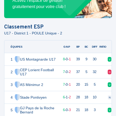
Activez l'espace de gestion
gratuitement pour votre club !
Classement
ESP
U17 - District 1 - POULE Unique - 2
ÉQUIPES
PTS
JO
G-N-P
BP
BC
DIFF
RATIO
1
US Montagnarde U17
24
9
8
-
0
-
1
39
9
30
V
V
CEP Lorient Football
2
21
9
7
-
0
-
2
37
5
32
D
D
U17
3
AS Ménimur 2
20
9
7
-
0
-
1
20
15
5
V
V
4
Stade Pontivyen
19
9
6
-
1
-
2
28
18
10
N
V
GJ Pays de la Roche
5
18
9
6
-
0
-
3
21
18
3
V
V
Bernard