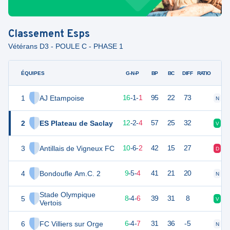
Classement
Esps
Vétérans D3 - POULE C - PHASE 1
ÉQUIPES
PTS
JO
G-N-P
BP
BC
DIFF
RATIO
1
AJ Etampoise
49
18
16
-
1
-
1
95
22
73
N
V
2
ES Plateau de Saclay
38
18
12
-
2
-
4
57
25
32
V
V
3
Antillais de Vigneux FC
36
18
10
-
6
-
2
42
15
27
D
V
4
Bondoufle Am.C. 2
32
18
9
-
5
-
4
41
21
20
N
D
Stade Olympique
5
28
18
8
-
4
-
6
39
31
8
V
N
Vertois
6
FC Villiers sur Orge
21
18
6
-
4
-
7
31
36
-5
N
V