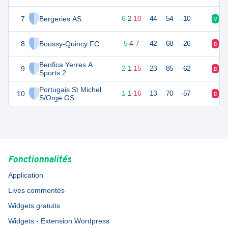
7
Bergeries AS
20
18
6
-
2
-
10
44
54
-10
V
V
8
Boussy-Quincy FC
17
18
5
-
4
-
7
42
68
-26
D
V
Benfica Yerres A
9
7
18
2
-
1
-
15
23
85
-62
D
D
Sports 2
Portugais St Michel
10
4
18
1
-
1
-
16
13
70
-57
D
D
S/Orge GS
Fonctionnalités
Application
Lives commentés
Widgets gratuits
Widgets - Extension Wordpress