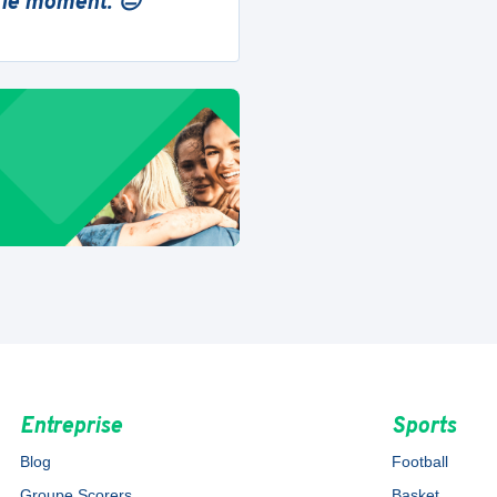
 le moment. 😔
Entreprise
Sports
Blog
Football
Groupe Scorers
Basket