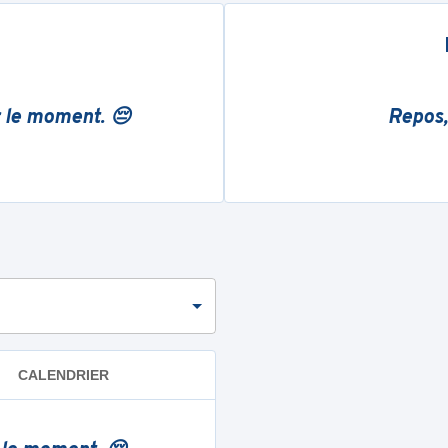
r le moment. 😔
Repos,
CALENDRIER