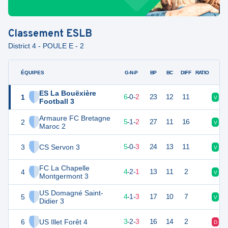
Classement
ESLB
District 4 - POULE E - 2
ÉQUIPES
PTS
JO
G-N-P
BP
BC
DIFF
RATIO
ES La Bouëxière
1
18
8
6
-
0
-
2
23
12
11
V
D
Football 3
Armaure FC Bretagne
2
16
8
5
-
1
-
2
27
11
16
V
D
Maroc 2
3
CS Servon 3
15
8
5
-
0
-
3
24
13
11
V
V
FC La Chapelle
4
13
8
4
-
2
-
1
13
11
2
V
V
Montgermont 3
US Domagné Saint-
5
13
8
4
-
1
-
3
17
10
7
V
D
Didier 3
6
US Illet Forêt 4
11
8
3
-
2
-
3
16
14
2
D
D