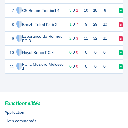
7
CS Betton Football 4
6
8
3
-
0
-
2
10
18
-8
V
V
8
Breizh Fobal Klub 2
3
8
1
-
0
-
7
9
29
-20
D
D
Espérance de Rennes
9
3
8
2
-
0
-
3
11
32
-21
D
D
FC 3
10
Noyal Brece FC 4
0
0
0
-
0
-
0
0
0
0
V
N
FC la Meziere Melesse
11
0
0
0
-
0
-
0
0
0
0
V
V
4
Fonctionnalités
Application
Lives commentés