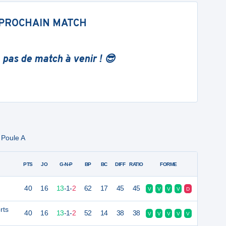
PROCHAIN MATCH
 pas de match à venir ! 😎
 Poule A
PTS
JO
G-N-P
BP
BC
DIFF
RATIO
FORME
40
16
13
-
1
-
2
62
17
45
45
V
V
V
V
D
rts
40
16
13
-
1
-
2
52
14
38
38
V
V
V
V
V