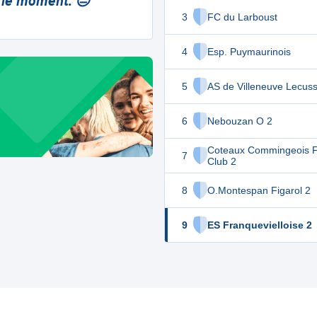
 le moment. 😔
3
FC du Larboust
4
Esp. Puymaurinois
5
AS de Villeneuve Lecus
6
Nebouzan O 2
Coteaux Commingeois F
7
Club 2
8
O.Montespan Figarol 2
9
ES Franquevielloise 2