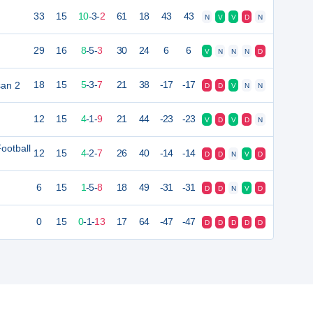
33
15
10
-
3
-
2
61
18
43
43
N
V
V
D
N
29
16
8
-
5
-
3
30
24
6
6
V
N
N
N
D
san 2
18
15
5
-
3
-
7
21
38
-17
-17
D
D
V
N
N
12
15
4
-
1
-
9
21
44
-23
-23
V
D
V
D
N
ootball
12
15
4
-
2
-
7
26
40
-14
-14
D
D
N
V
D
6
15
1
-
5
-
8
18
49
-31
-31
D
D
N
V
D
0
15
0
-
1
-
13
17
64
-47
-47
D
D
D
D
D