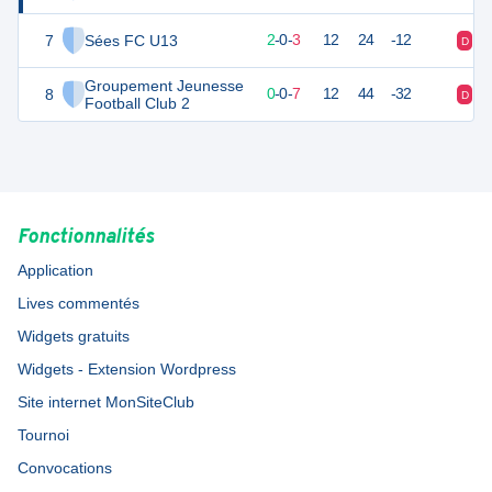
7
Sées FC U13
5
6
2
-
0
-
3
12
24
-12
D
D
Groupement Jeunesse
8
0
7
0
-
0
-
7
12
44
-32
D
D
Football Club 2
Fonctionnalités
Application
Lives commentés
Widgets gratuits
Widgets - Extension Wordpress
Site internet MonSiteClub
Tournoi
Convocations