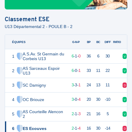
Classement
ESE
U13 Départemental 2 - POULE B - 2
ÉQUIPES
PTS
JO
G-N-P
BP
BC
DIFF
RATIO
A.S.Av. St Germain du
1
19
7
6
-
1
-
0
36
6
30
V
V
Corbeis U13
AS Sarceaux Espoir
2
18
7
6
-
0
-
1
33
11
22
V
V
U13
3
SC Damigny
12
7
3
-
3
-
1
24
13
11
D
N
4
OC Briouze
9
7
3
-
0
-
4
20
30
-10
V
D
AS Courteille Alencon
5
7
6
2
-
1
-
3
21
16
5
V
D
2
6
ES Ecouves
7
7
2
-
1
-
4
16
30
-14
D
N