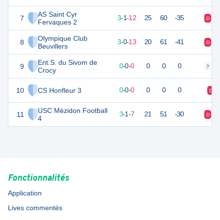
AS Saint Cyr
7
10
16
3
-
1
-
12
25
60
-35
D
D
Fervaques 2
Olympique Club
8
9
16
3
-
0
-
13
20
61
-41
D
D
Beuvillers
Ent.S. du Sivom de
9
0
0
0
-
0
-
0
0
0
0
?
?
Crocy
10
CS Honfleur 3
0
0
0
-
0
-
0
0
0
0
D
USC Mézidon Football
11
5
16
3
-
1
-
7
21
51
-30
D
D
4
Fonctionnalités
Application
Lives commentés