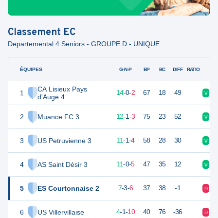
Classement
EC
Departemental 4 Seniors - GROUPE D - UNIQUE
ÉQUIPES
PTS
JO
G-N-P
BP
BC
DIFF
RATIO
CA Lisieux Pays
1
41
16
14
-
0
-
2
67
18
49
V
V
d'Auge 4
2
Muance FC 3
37
16
12
-
1
-
3
75
23
52
V
D
3
US Petruvienne 3
34
16
11
-
1
-
4
58
28
30
V
D
4
AS Saint Désir 3
33
16
11
-
0
-
5
47
35
12
V
V
5
ES Courtonnaise 2
24
16
7
-
3
-
6
37
38
-1
D
N
6
US Villervillaise
11
17
4
-
1
-
10
40
76
-36
D
N