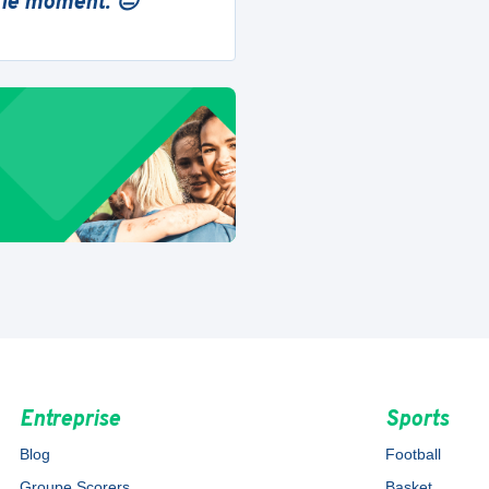
 le moment. 😔
Entreprise
Sports
Blog
Football
Groupe Scorers
Basket