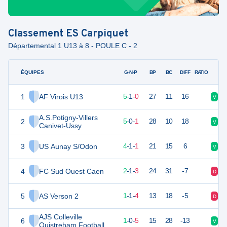
Classement
ES Carpiquet
Départemental 1 U13 à 8 - POULE C - 2
ÉQUIPES
PTS
JO
G-N-P
BP
BC
DIFF
RATIO
1
AF Virois U13
16
6
5
-
1
-
0
27
11
16
V
V
A.S.Potigny-Villers
2
15
6
5
-
0
-
1
28
10
18
V
V
Canivet-Ussy
3
US Aunay S/Odon
13
6
4
-
1
-
1
21
15
6
V
D
4
FC Sud Ouest Caen
7
6
2
-
1
-
3
24
31
-7
D
D
5
AS Verson 2
4
6
1
-
1
-
4
13
18
-5
D
V
AJS Colleville
6
3
6
1
-
0
-
5
15
28
-13
V
D
Ouistreham Football