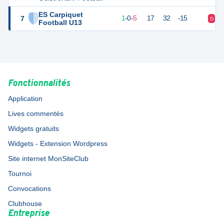
ES Carpiquet
7
3
6
1
-
0
-
5
17
32
-15
D
D
Football U13
Fonctionnalités
Application
Lives commentés
Widgets gratuits
Widgets - Extension Wordpress
Site internet MonSiteClub
Tournoi
Convocations
Clubhouse
Entreprise