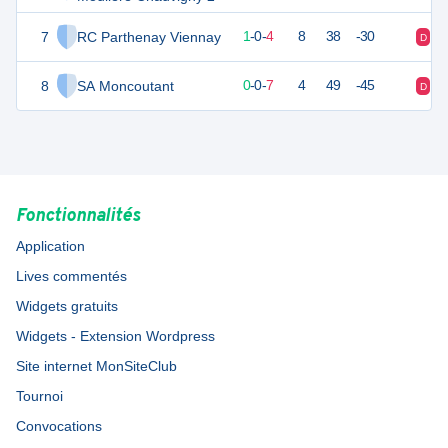
7
RC Parthenay Viennay
1
7
1
-
0
-
4
8
38
-30
D
D
8
SA Moncoutant
0
7
0
-
0
-
7
4
49
-45
D
D
Fonctionnalités
Application
Lives commentés
Widgets gratuits
Widgets - Extension Wordpress
Site internet MonSiteClub
Tournoi
Convocations