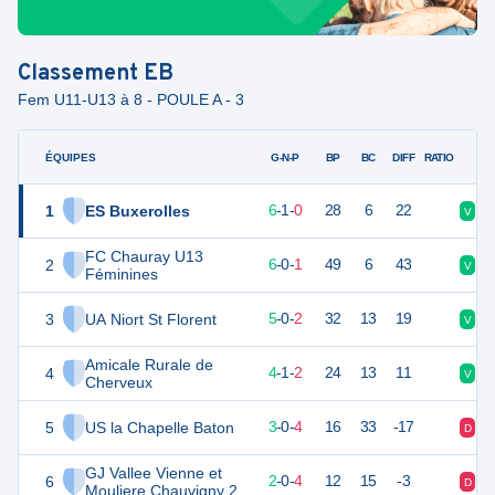
Classement
EB
Fem U11-U13 à 8 - POULE A - 3
ÉQUIPES
PTS
JO
G-N-P
BP
BC
DIFF
RATIO
1
ES Buxerolles
19
7
6
-
1
-
0
28
6
22
V
V
FC Chauray U13
2
18
7
6
-
0
-
1
49
6
43
V
V
Féminines
3
UA Niort St Florent
15
7
5
-
0
-
2
32
13
19
V
V
Amicale Rurale de
4
13
7
4
-
1
-
2
24
13
11
V
D
Cherveux
5
US la Chapelle Baton
9
7
3
-
0
-
4
16
33
-17
D
D
GJ Vallee Vienne et
6
5
7
2
-
0
-
4
12
15
-3
D
V
Mouliere Chauvigny 2