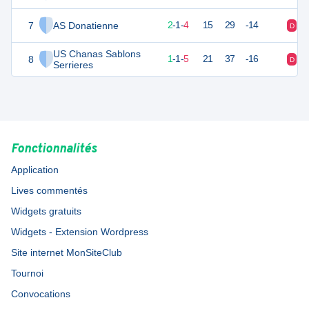
7
AS Donatienne
7
7
2
-
1
-
4
15
29
-14
D
D
US Chanas Sablons
8
4
7
1
-
1
-
5
21
37
-16
D
D
Serrieres
Fonctionnalités
Application
Lives commentés
Widgets gratuits
Widgets - Extension Wordpress
Site internet MonSiteClub
Tournoi
Convocations