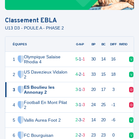
Classement
EBLA
U13 D3 - POULE A - PHASE 2
ÉQUIPES
PTS
JO
G-N-P
BP
BC
DIFF
RATIO
Olympique Salaise
1
16
7
5
-
1
-
1
30
14
16
V
V
Rhodia 4
US Davezieux Vidalon
2
14
7
4
-
2
-
1
33
15
18
V
V
2
ES Boulieu les
3
10
7
3
-
1
-
3
20
17
3
D
D
Annonay 2
Football En Mont Pilat
4
10
7
3
-
1
-
3
24
25
-1
D
V
2
5
Vallis Aurea Foot 2
9
7
2
-
3
-
2
14
20
-6
V
V
6
FC Bourguisan
8
7
2
-
2
-
3
23
23
0
V
D