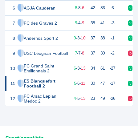
6
AGJA Caudéran
32
22
8
-
8
-
6
42
36
6
V
N
7
FC des Graves 2
31
22
9
-
4
-
9
38
41
-3
V
N
8
Andernos Sport 2
30
22
9
-
3
-
10
37
38
-1
V
V
9
USC Léognan Football
28
22
7
-
7
-
8
37
39
-2
D
N
FC Grand Saint
10
21
22
6
-
3
-
13
34
61
-27
V
D
Emilionnais 2
ES Blanquefort
11
20
22
5
-
6
-
11
30
47
-17
V
D
Football 2
FC Arsac Lepian
12
17
22
4
-
5
-
13
23
49
-26
D
D
Medoc 2