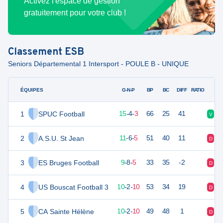
Activez l'espace de gestion
gratuitement pour votre club !
Classement
ESB
Seniors Départemental 1 Intersport - POULE B - UNIQUE
ÉQUIPES
PTS
JO
G-N-P
BP
BC
DIFF
RATIO
1
SPUC Football
49
22
15
-
4
-
3
66
25
41
V
V
2
A.S.U. St Jean
39
22
11
-
6
-
5
51
40
11
D
N
3
ES Bruges Football
35
22
9
-
8
-
5
33
35
-2
D
N
4
US Bouscat Football 3
32
22
10
-
2
-
10
53
34
19
D
V
5
CA Sainte Hélène
32
22
10
-
2
-
10
49
48
1
D
N