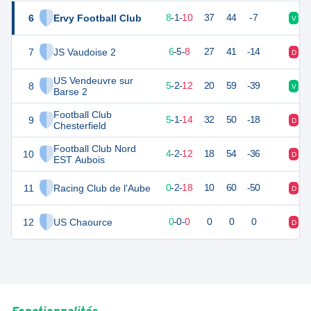
6
Ervy Football Club
25
19
8
-
1
-
10
37
44
-7
V
V
7
JS Vaudoise 2
22
20
6
-
5
-
8
27
41
-14
D
D
US Vendeuvre sur
8
16
20
5
-
2
-
12
20
59
-39
V
D
Barse 2
Football Club
9
12
20
5
-
1
-
14
32
50
-18
D
V
Chesterfield
Football Club Nord
10
12
20
4
-
2
-
12
18
54
-36
D
D
EST Aubois
11
Racing Club de l'Aube
-9
20
0
-
2
-
18
10
60
-50
D
D
12
US Chaource
0
0
0
-
0
-
0
0
0
0
D
D