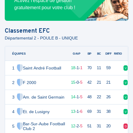
Activez l'espace de gestion
gratuitement pour votre club !
Classement
EFC
Départemental 2 - POULE B - UNIQUE
ÉQUIPES
PTS
JO
G-N-P
BP
BC
DIFF
RATIO
1
Saint André Football
55
20
18
-
1
-
1
70
11
59
V
V
2
F 2000
45
20
15
-
0
-
5
42
21
21
V
V
3
Am. de Saint Germain
43
20
14
-
1
-
5
48
22
26
V
D
4
Et. de Lusigny
39
20
13
-
1
-
6
69
31
38
V
V
Bar-Sur-Aube Football
5
38
19
12
-
2
-
5
51
31
20
D
D
Club 2