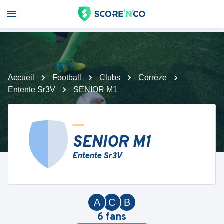
Accueil
Football
Clubs
Corrèze
Entente Sr3V
SENIOR M1
SENIOR M1
Entente Sr3V
A
C
B
6
fans