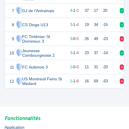
7
GJ de l'Antrainais
12
8
4
-
1
-
2
37
17
20
V
D
8
CS Dinge U13
9
9
3
-
1
-
4
19
34
-15
V
N
FC Tinténiac St
9
9
8
3
-
0
-
5
26
49
-23
D
D
Domineuc 3
Jeunesse
10
7
11
3
-
1
-
4
23
37
-14
V
N
Combourgeoise 2
11
FC Aubinois 3
4
9
2
-
0
-
5
11
31
-20
D
D
US Montreuil Feins St
12
3
11
1
-
1
-
8
16
69
-53
D
D
Medard
Fonctionnalités
Application