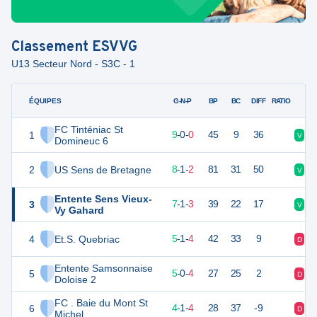
Classement
ESVVG
U13 Secteur Nord - S3C - 1
ÉQUIPES
PTS
JO
G-N-P
BP
BC
DIFF
RATIO
FC Tinténiac St
1
26
10
9
-
0
-
0
45
9
36
V
V
Domineuc 6
2
US Sens de Bretagne
25
11
8
-
1
-
2
81
31
50
V
V
Entente Sens Vieux-
3
22
11
7
-
1
-
3
39
22
17
V
V
Vy Gahard
4
Et.S. Quebriac
16
10
5
-
1
-
4
42
33
9
D
D
Entente Samsonnaise
5
15
9
5
-
0
-
4
27
25
2
D
D
Doloise 2
FC . Baie du Mont St
6
13
9
4
-
1
-
4
28
37
-9
D
D
Michel