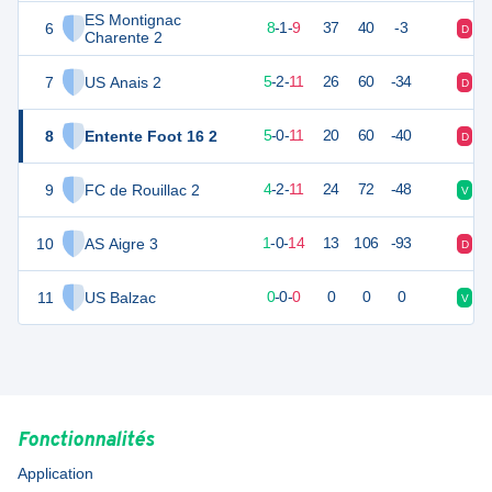
ES Montignac
6
24
18
8
-
1
-
9
37
40
-3
D
N
Charente 2
7
US Anais 2
17
18
5
-
2
-
11
26
60
-34
D
D
8
Entente Foot 16 2
13
18
5
-
0
-
11
20
60
-40
D
D
9
FC de Rouillac 2
11
18
4
-
2
-
11
24
72
-48
V
V
10
AS Aigre 3
0
18
1
-
0
-
14
13
106
-93
D
D
11
US Balzac
0
0
0
-
0
-
0
0
0
0
V
D
Fonctionnalités
Application