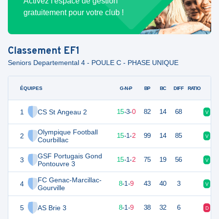
Activez l'espace de gestion
gratuitement pour votre club !
Classement
EF1
Seniors Departemental 4 - POULE C - PHASE UNIQUE
ÉQUIPES
PTS
JO
G-N-P
BP
BC
DIFF
RATIO
1
CS St Angeau 2
48
18
15
-
3
-
0
82
14
68
V
V
Olympique Football
2
46
18
15
-
1
-
2
99
14
85
V
V
Courbillac
GSF Portugais Gond
3
46
18
15
-
1
-
2
75
19
56
V
N
Pontouvre 3
FC Genac-Marcillac-
4
25
18
8
-
1
-
9
43
40
3
V
V
Gourville
5
AS Brie 3
25
18
8
-
1
-
9
38
32
6
D
V