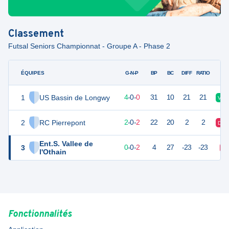
Classement
Futsal Seniors Championnat - Groupe A - Phase 2
ÉQUIPES
PTS
JO
G-N-P
BP
BC
DIFF
RATIO
1
US Bassin de Longwy
16
4
4
-
0
-
0
31
10
21
21
V
2
RC Pierrepont
10
4
2
-
0
-
2
22
20
2
2
D
Ent.S. Vallee de
3
0
4
0
-
0
-
2
4
27
-23
-23
D
l'Othain
Fonctionnalités