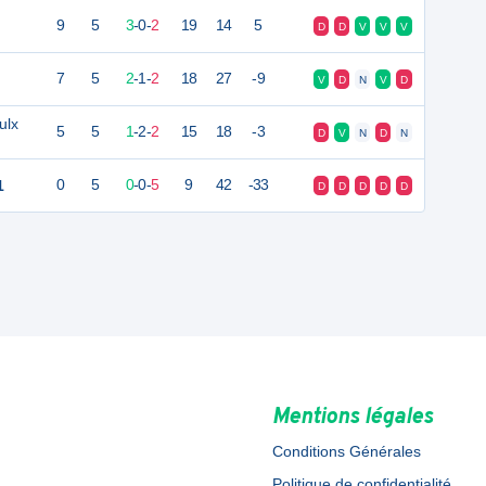
9
5
3
-
0
-
2
19
14
5
D
D
V
V
V
7
5
2
-
1
-
2
18
27
-9
V
D
N
V
D
ulx
5
5
1
-
2
-
2
15
18
-3
D
V
N
D
N
1
0
5
0
-
0
-
5
9
42
-33
D
D
D
D
D
Mentions légales
Conditions Générales
Politique de confidentialité