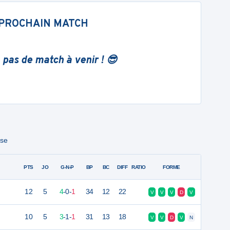
PROCHAIN MATCH
 pas de match à venir ! 😎
ase
PTS
JO
G-N-P
BP
BC
DIFF
RATIO
FORME
12
5
4
-
0
-
1
34
12
22
V
V
V
D
V
10
5
3
-
1
-
1
31
13
18
V
V
D
V
N