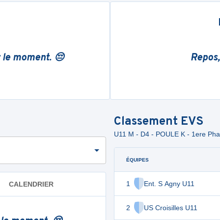
r le moment. 😔
Repos,
Classement
EVS
U11 M - D4 - POULE K - 1ere Ph
ÉQUIPES
1
Ent. S Agny U11
CALENDRIER
2
US Croisilles U11