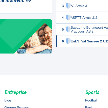
 le moment. 😔
3
AJ Artois 3
4
ASPTT Arras U11
Bapaume Bertincourt Va
5
Vraucourt AS 2
6
Ent.S. Val Sensee 2 U1
Entreprise
Sports
Blog
Football
Groupe Scorers
Basket