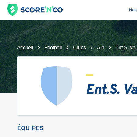
Nos 
Accueil
Football
Clubs
Ain
Ent.S. Va
Ent.S. V
ÉQUIPES