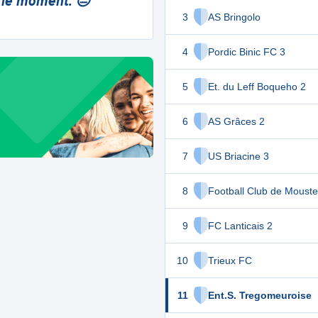
 le moment. 😔
3
AS Bringolo
4
Pordic Binic FC 3
5
Et. du Leff Boqueho 2
6
AS Grâces 2
7
US Briacine 3
8
Football Club de Mouste
9
FC Lanticais 2
10
Trieux FC
11
Ent.S. Tregomeuroise