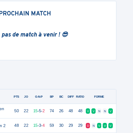
PROCHAIN MATCH
 pas de match à venir ! 😎
PTS
JO
G-N-P
BP
BC
DIFF
RATIO
FORME
en
50
22
15
-
5
-
2
74
26
48
48
V
V
N
N
V
n 2
48
22
15
-
3
-
4
59
30
29
29
D
N
V
V
V