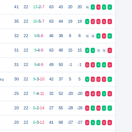
41
22
13
-
2
-
7
63
43
20
20
N
V
D
V
V
35
22
10
-
5
-
7
63
44
19
19
V
D
D
D
D
32
22
9
-
5
-
8
46
38
8
8
N
N
V
D
V
31
22
9
-
4
-
9
63
48
15
15
V
V
N
N
D
31
22
9
-
4
-
9
49
50
-1
-1
D
D
V
V
D
ru
30
22
9
-
3
-
10
42
37
5
5
V
D
D
D
V
25
22
7
-
4
-
11
32
52
-20
-20
D
D
D
V
D
20
22
6
-
2
-
14
27
55
-28
-28
D
V
D
V
V
20
22
6
-
3
-
12
41
68
-27
-27
D
V
V
D
D