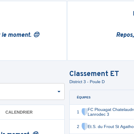
r le moment. 😔
Repos,
Classement
ET
District 3 - Poule D
ÉQUIPES
FC Plouagat Chatelaudr
1
CALENDRIER
Lanrodec 3
2
Et.S. du Frout St Agatho