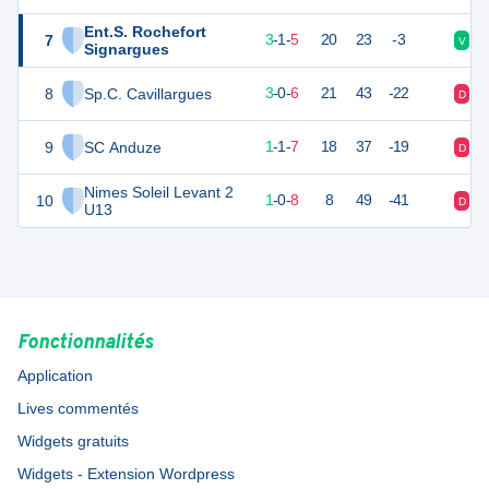
Ent.S. Rochefort
7
22
9
3
-
1
-
5
20
23
-3
V
D
Signargues
8
Sp.C. Cavillargues
22
9
3
-
0
-
6
21
43
-22
D
D
9
SC Anduze
18
9
1
-
1
-
7
18
37
-19
D
D
Nimes Soleil Levant 2
10
13
9
1
-
0
-
8
8
49
-41
D
D
U13
Fonctionnalités
Application
Lives commentés
Widgets gratuits
Widgets - Extension Wordpress