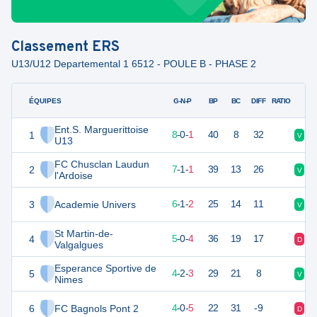
Classement
ERS
U13/U12 Departemental 1 6512 - POULE B - PHASE 2
ÉQUIPES
PTS
JO
G-N-P
BP
BC
DIFF
RATIO
Ent.S. Marguerittoise
1
41
9
8
-
0
-
1
40
8
32
V
V
U13
FC Chusclan Laudun
2
35
9
7
-
1
-
1
39
13
26
V
V
l'Ardoise
3
Academie Univers
31
9
6
-
1
-
2
25
14
11
V
V
St Martin-de-
4
30
9
5
-
0
-
4
36
19
17
D
V
Valgalgues
Esperance Sportive de
5
24
9
4
-
2
-
3
29
21
8
V
D
Nimes
6
FC Bagnols Pont 2
24
9
4
-
0
-
5
22
31
-9
D
V