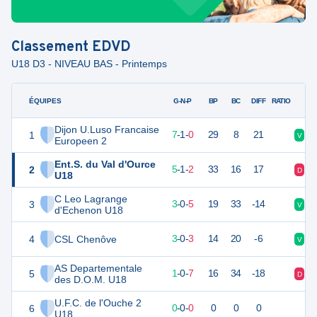
Classement
EDVD
U18 D3 - NIVEAU BAS - Printemps
ÉQUIPES
PTS
JO
G-N-P
BP
BC
DIFF
RATIO
Dijon U.Luso Francaise
1
22
8
7
-
1
-
0
29
8
21
V
V
Europeen 2
Ent.S. du Val d'Ource
2
16
8
5
-
1
-
2
33
16
17
D
D
U18
C Leo Lagrange
3
9
8
3
-
0
-
5
19
33
-14
V
V
d'Echenon U18
4
CSL Chenôve
7
8
3
-
0
-
3
14
20
-6
V
D
AS Departementale
5
3
8
1
-
0
-
7
16
34
-18
D
D
des D.O.M. U18
U.F.C. de l'Ouche 2
6
0
0
0
-
0
-
0
0
0
0
U18