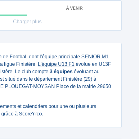
À VENIR
Charger plus
b de Football dont
l'équipe principale SENIOR M1
a ligue Finistère.
L'équipe U13 F1
évolue en U13F
inistère. Le club compte
3 équipes
évoluant au
st situé dans le département Finistère (29) à
IRIE PLOUEGAT-MOYSAN Place de la mairie 29650
ssements et calendriers pour une ou plusieurs
grâce à Score'n'co.