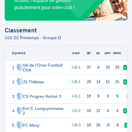
Activez l'espace de gestion
gratuitement pour votre club !
Classement
U15 D2 Printemps - Groupe D
ÉQUIPES
PTS
JO
G-N-P
BP
BC
DIFF
RATIO
Val de l'Orne Football
1
15
6
5
-
0
-
1
37
4
33
33
V
Club
2
JS Thilloise
15
6
5
-
0
-
1
29
14
15
15
V
3
CS Progres Rehon 3
13
6
4
-
1
-
1
18
9
9
9
D
Ent.S. Longuyonnaise
4
10
6
3
-
1
-
2
16
12
4
4
V
2
5
FC Mexy
9
6
3
-
0
-
3
18
26
-8
-8
V