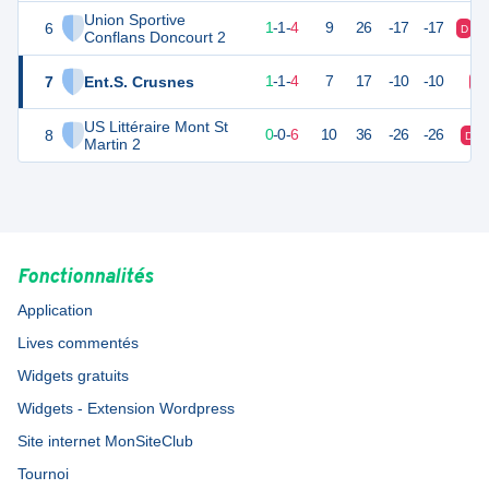
Union Sportive
6
4
6
1
-
1
-
4
9
26
-17
-17
D
Conflans Doncourt 2
7
Ent.S. Crusnes
4
6
1
-
1
-
4
7
17
-10
-10
D
US Littéraire Mont St
8
-1
6
0
-
0
-
6
10
36
-26
-26
D
Martin 2
Fonctionnalités
Application
Lives commentés
Widgets gratuits
Widgets - Extension Wordpress
Site internet MonSiteClub
Tournoi