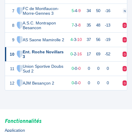
FC de Montfaucon-
7
19
18
5
-
4
-
9
34
50
-16
N
D
Morre-Gennes 3
A.S.C. Montrapon
8
17
18
7
-
3
-
8
35
48
-13
D
V
Besancon
9
AS Saone Mamirolle 2
13
18
4
-
3
-
10
37
56
-19
D
N
Ent. Roche Novillars
10
2
18
0
-
2
-
16
17
69
-52
D
D
3
Union Sportive Doubs
11
0
0
0
-
0
-
0
0
0
0
D
D
Sud 2
12
AJM Besançon 2
0
0
0
-
0
-
0
0
0
0
D
D
Fonctionnalités
Application