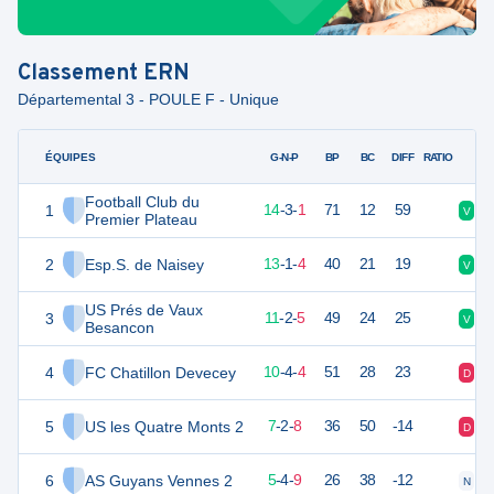
Classement
ERN
Départemental 3 - POULE F - Unique
ÉQUIPES
PTS
JO
G-N-P
BP
BC
DIFF
RATIO
Football Club du
1
45
18
14
-
3
-
1
71
12
59
V
V
Premier Plateau
2
Esp.S. de Naisey
40
18
13
-
1
-
4
40
21
19
V
V
US Prés de Vaux
3
35
18
11
-
2
-
5
49
24
25
V
V
Besancon
4
FC Chatillon Devecey
34
18
10
-
4
-
4
51
28
23
D
V
5
US les Quatre Monts 2
22
18
7
-
2
-
8
36
50
-14
D
V
6
AS Guyans Vennes 2
19
18
5
-
4
-
9
26
38
-12
N
D