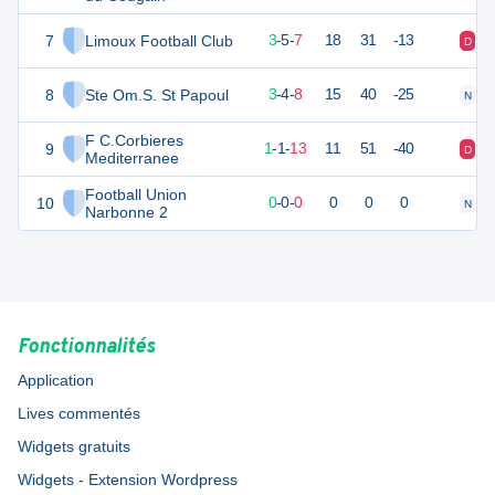
7
Limoux Football Club
13
16
3
-
5
-
7
18
31
-13
D
N
8
Ste Om.S. St Papoul
12
16
3
-
4
-
8
15
40
-25
N
V
F C.Corbieres
9
3
16
1
-
1
-
13
11
51
-40
D
D
Mediterranee
Football Union
10
0
0
0
-
0
-
0
0
0
0
N
V
Narbonne 2
Fonctionnalités
Application
Lives commentés
Widgets gratuits
Widgets - Extension Wordpress