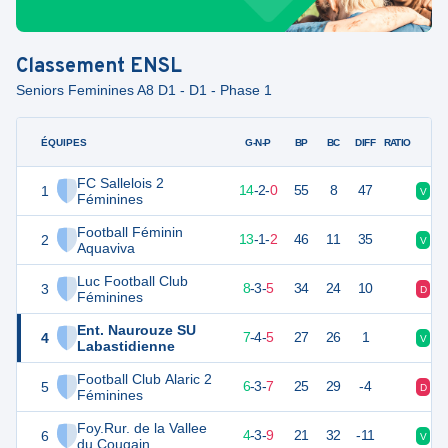
Classement
ENSL
Seniors Feminines A8 D1 - D1 - Phase 1
ÉQUIPES
PTS
JO
G-N-P
BP
BC
DIFF
RATIO
FC Sallelois 2
1
44
16
14
-
2
-
0
55
8
47
V
V
Féminines
Football Féminin
2
40
16
13
-
1
-
2
46
11
35
V
D
Aquaviva
Luc Football Club
3
27
16
8
-
3
-
5
34
24
10
D
N
Féminines
Ent. Naurouze SU
4
25
16
7
-
4
-
5
27
26
1
V
N
Labastidienne
Football Club Alaric 2
5
21
16
6
-
3
-
7
25
29
-4
D
V
Féminines
Foy.Rur. de la Vallee
6
15
16
4
-
3
-
9
21
32
-11
V
D
du Cougain