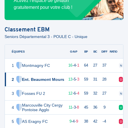
Activez l'espace de gestion
gratuitement pour votre club !
Classement
EBM
Seniors Départemental 3 - POULE C - Unique
ÉQUIPES
PTS
JO
G-N-P
BP
BC
DIFF
RATIO
1
Montmagny FC
52
21
16
-
4
-
1
64
27
37
N
V
2
Ent. Beaumont Mours
44
21
13
-
5
-
3
59
31
28
D
V
3
Fosses FU 2
42
22
12
-
6
-
4
59
32
27
N
V
Marcouville City Cergy
4
36
22
11
-
3
-
8
45
36
9
V
V
Pontoise Agglo
5
AS Eragny FC
30
22
9
-
4
-
9
38
42
-4
D
D