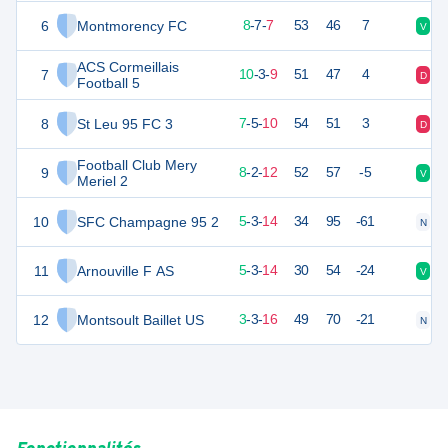
6
Montmorency FC
30
22
8
-
7
-
7
53
46
7
V
V
ACS Cormeillais
7
29
22
10
-
3
-
9
51
47
4
D
D
Football 5
8
St Leu 95 FC 3
26
22
7
-
5
-
10
54
51
3
D
D
Football Club Mery
9
26
22
8
-
2
-
12
52
57
-5
V
D
Meriel 2
10
SFC Champagne 95 2
18
22
5
-
3
-
14
34
95
-61
N
V
11
Arnouville F AS
18
22
5
-
3
-
14
30
54
-24
V
D
12
Montsoult Baillet US
12
22
3
-
3
-
16
49
70
-21
N
D