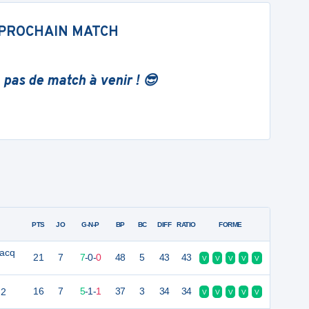
PROCHAIN MATCH
 pas de match à venir ! 😎
PTS
JO
G-N-P
BP
BC
DIFF
RATIO
FORME
Lacq
21
7
7
-
0
-
0
48
5
43
43
V
V
V
V
V
 2
16
7
5
-
1
-
1
37
3
34
34
V
V
V
V
V