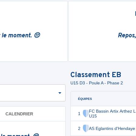
r le moment. 😔
Repos,
Classement
EB
U15 D3 - Poule A - Phase 2
ÉQUIPES
FC Bassin Artix Arthez 
1
CALENDRIER
U15
2
AS Eglantins d'Hendaye