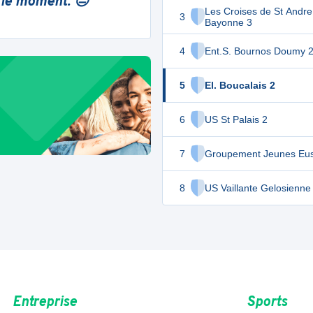
 le moment. 😔
Les Croises de St Andre
3
Bayonne 3
4
Ent.S. Bournos Doumy 
5
El. Boucalais 2
6
US St Palais 2
7
Groupement Jeunes Eus
8
US Vaillante Gelosienne
Entreprise
Sports