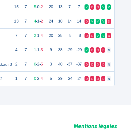
15
7
5
-
0
-
2
20
13
7
7
V
D
D
V
V
2
13
7
4
-
1
-
2
24
10
14
14
D
V
V
V
D
7
7
2
-
1
-
4
20
28
-8
-8
D
D
V
V
D
4
7
1
-
1
-
5
9
38
-29
-29
V
D
D
D
N
kadi 3
2
7
0
-
2
-
5
3
40
-37
-37
D
D
D
D
N
 2
1
7
0
-
2
-
4
5
29
-24
-24
D
D
D
D
N
Mentions légales