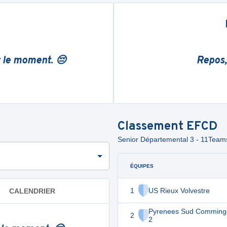
r le moment. 😔
Repos,
Classement
EFCD
Senior Départemental 3 - 11Tea
ÉQUIPES
1
US Rieux Volvestre
CALENDRIER
Pyrenees Sud Comming
2
2