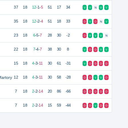
37
18
12
-
1
-
5
51
17
34
V
V
N
V
V
35
18
12
-
2
-
4
51
18
33
D
V
D
N
V
23
18
6
-
5
-
7
28
30
-2
D
V
V
V
N
22
18
7
-
4
-
7
38
30
8
V
D
D
V
V
15
18
4
-
3
-
11
30
61
-31
V
D
D
D
D
Martory
12
18
4
-
3
-
11
30
58
-28
D
D
V
V
D
7
18
2
-
2
-
14
20
86
-66
D
D
D
D
D
7
18
2
-
2
-
14
15
59
-44
D
D
V
D
D