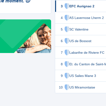
 le moment. 😔
3
EFC Aurignac 2
4
AS Lavernose Lherm 2
5
SC Valentine
6
US de Bossost
7
Labarthe de Riviere FC
8
Et. du Canton de Saint-
9
US Salies Mane 3
10
US Miramontaise