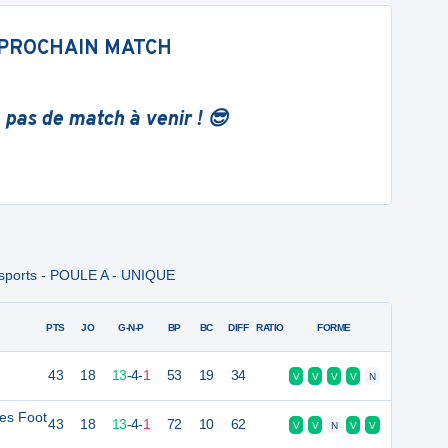
PROCHAIN MATCH
 pas de match à venir ! 😎
msports - POULE A - UNIQUE
PTS
JO
G-N-P
BP
BC
DIFF
RATIO
FORME
43
18
13
-
4
-
1
53
19
34
V
V
V
V
N
es Foot
43
18
13
-
4
-
1
72
10
62
V
V
N
V
V