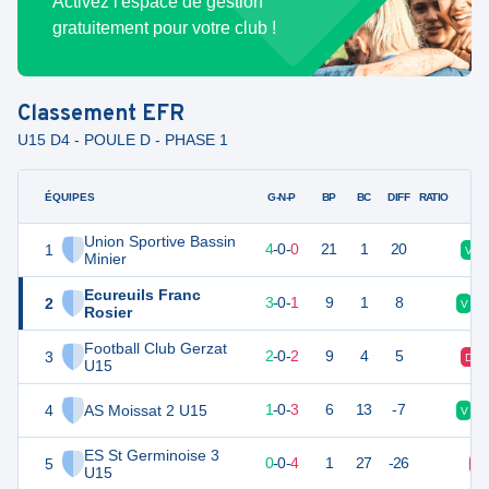
Activez l'espace de gestion
gratuitement pour votre club !
Classement
EFR
U15 D4 - POULE D - PHASE 1
ÉQUIPES
PTS
JO
G-N-P
BP
BC
DIFF
RATIO
Union Sportive Bassin
1
12
4
4
-
0
-
0
21
1
20
V
Minier
Ecureuils Franc
2
9
4
3
-
0
-
1
9
1
8
V
Rosier
Football Club Gerzat
3
6
4
2
-
0
-
2
9
4
5
D
U15
4
AS Moissat 2 U15
3
4
1
-
0
-
3
6
13
-7
V
ES St Germinoise 3
5
0
4
0
-
0
-
4
1
27
-26
D
U15