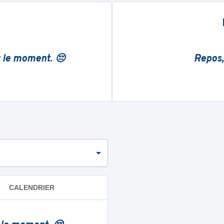
r le moment. 😔
Repos,
CALENDRIER