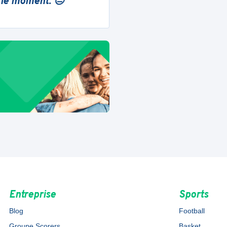
 le moment. 😔
Entreprise
Sports
Blog
Football
Groupe Scorers
Basket